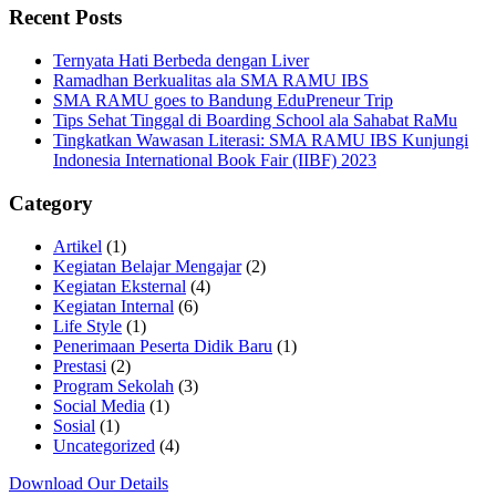
Recent Posts
Ternyata Hati Berbeda dengan Liver
Ramadhan Berkualitas ala SMA RAMU IBS
SMA RAMU goes to Bandung EduPreneur Trip
Tips Sehat Tinggal di Boarding School ala Sahabat RaMu
Tingkatkan Wawasan Literasi: SMA RAMU IBS Kunjungi
Indonesia International Book Fair (IIBF) 2023
Category
Artikel
(1)
Kegiatan Belajar Mengajar
(2)
Kegiatan Eksternal
(4)
Kegiatan Internal
(6)
Life Style
(1)
Penerimaan Peserta Didik Baru
(1)
Prestasi
(2)
Program Sekolah
(3)
Social Media
(1)
Sosial
(1)
Uncategorized
(4)
Download Our Details