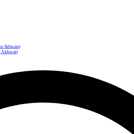
us Ikhwan)
s Akhwat)