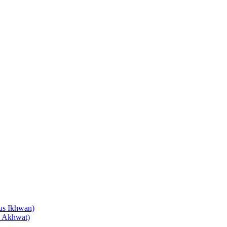
us Ikhwan)
s Akhwat)