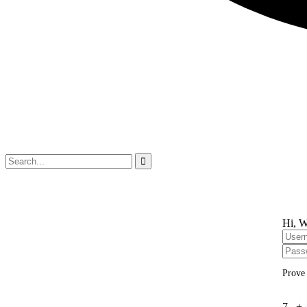
Hi, W
Prove
7 +