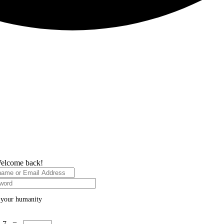
elcome back!
 your humanity
 7 =