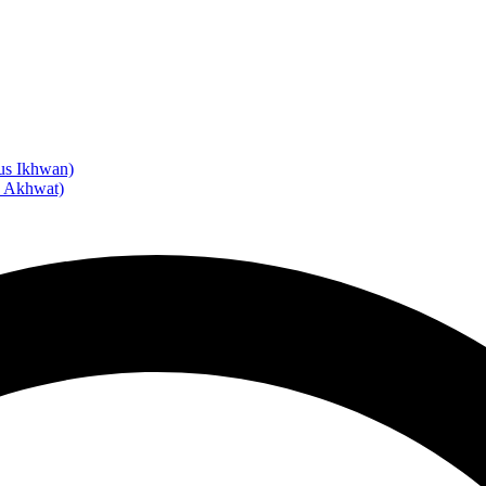
us Ikhwan)
s Akhwat)