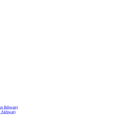
us Ikhwan)
s Akhwat)